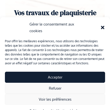
Vos travaux de plaquisterie
sont entre de bonnes mains !
Gérer le consentement aux
cookies
À la recherche d’un artisan plaquiste sérieux
au Pontet ? Présentez-nous vos besoins : nous
Pour offrir les meilleures expériences, nous utilisons des technologies
vous répondons rapidement avec une étude
telles que les cookies pour stocker et/ou accéder aux informations des
appareils. Le fait de consentir à ces technologies nous permettra de traiter
claire et personnalisée.
des données telles que le comportement de navigation ou les ID uniques
sur ce site. Le fait de ne pas consentir ou de retirer son consentement peut
avoir un effet négatif sur certaines caractéristiques et fonctions.
J'ai un projet !
Accepter
Refuser
Voir les préférences
Création & Référencement :
Olicom
|
Mentions légales