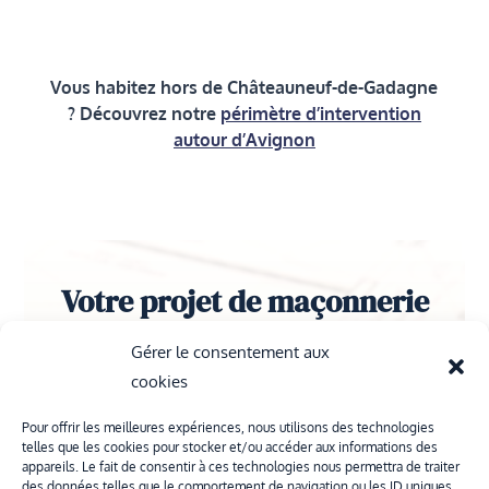
Vous habitez hors de Châteauneuf-de-Gadagne
? Découvrez notre
périmètre d’intervention
autour d’Avignon
Votre projet de maçonnerie
entre de bonnes mains !
Gérer le consentement aux
cookies
Besoin d’un maçon à Châteauneuf-de-
Gadagne ? Contactez-nous pour en parler :
Pour offrir les meilleures expériences, nous utilisons des technologies
nous vous proposons un devis détaillé et sans
telles que les cookies pour stocker et/ou accéder aux informations des
appareils. Le fait de consentir à ces technologies nous permettra de traiter
engagement.
des données telles que le comportement de navigation ou les ID uniques